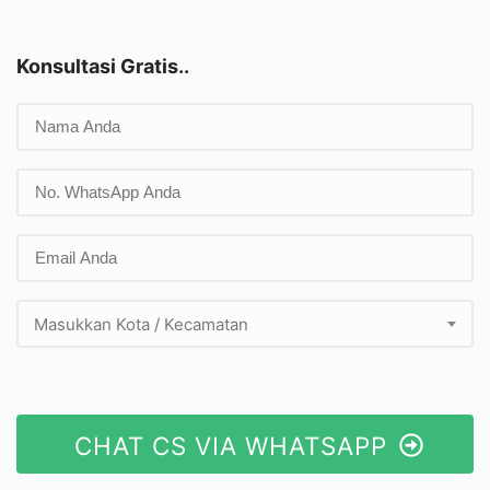
Konsultasi Gratis..
Masukkan Kota / Kecamatan
CHAT CS VIA WHATSAPP