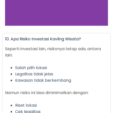
Kavling Wisata
10. Apa Risiko Investasi Kavling Wisata?
Eksklusif
Seperti investasi lain, risikonya tetap ada, antara
Granada Ocean Resort -
lain:
Tanjung Lesung,
Salah pilih lokasi
Legalitas tidak jelas
Click Here
Kawasan tidak berkembang
Namun risiko ini bisa diminimalkan dengan:
Riset lokasi
Cek legalitas